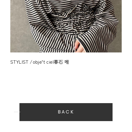
STYLIST
obje’t ciel
暮石 唯
BACK