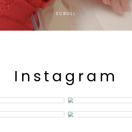
SCROLL
I
n
s
t
a
g
r
a
m