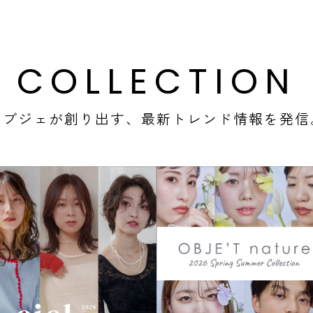
C
O
L
L
E
C
T
I
O
N
オブジェが創り出す、
最新トレンド情報を発信