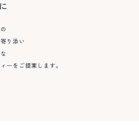
に
様の
に寄り添い
うな
ティーをご提案します。